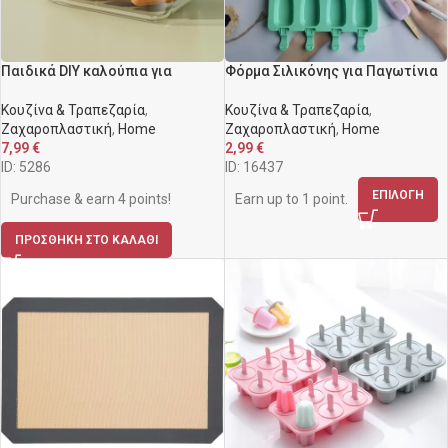
Παιδικά DIY καλούπια για
Φόρμα Σιλικόνης για Παγωτίνια
παγωτό
– 4 Θέσεων, Σε Διάφορα
Χρώματα
Κουζίνα & Τραπεζαρία
,
Κουζίνα & Τραπεζαρία
,
Ζαχαροπλαστική
,
Home
Ζαχαροπλαστική
,
Home
7,99
€
2,99
€
ID: 5286
ID: 16437
ΕΠΙΛΟΓΉ
Purchase & earn 4 points!
Earn up to 1 point.
ΠΡΟΣΘΉΚΗ ΣΤΟ ΚΑΛΆΘΙ