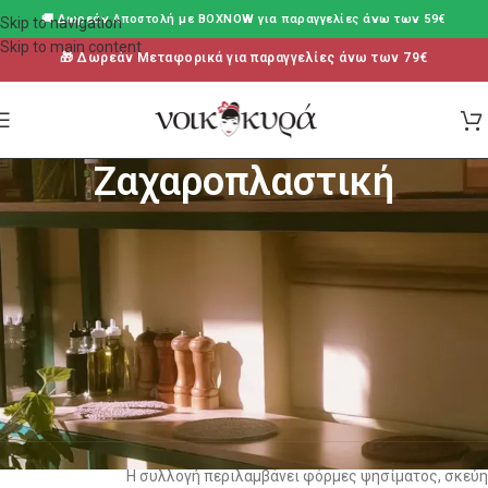
🚚 Δωρεάν Aποστολή με BOXNOW για παραγγελίες άνω των 59€
Skip to navigation
Skip to main content
🎁 Δωρεάν Μεταφορικά για παραγγελίες άνω των 79€
Ζαχαροπλαστική
Ζαχαροπλαστική – Είδη & Εργαλεία για
Δημιουργίες
Η κατηγορία
ζαχαροπλαστική
της Nikokira περιλαμβάνει όλα όσα
χρειάζεσαι για να δημιουργήσεις γλυκά με επαγγελματικό
αποτέλεσμα και αισθητική. Εδώ θα βρεις προσεκτικά επιλεγμένα
είδη ζαχαροπλαστικής που συνδυάζουν ποιότητα, αντοχή και
ευκολία στη χρήση.
Η συλλογή περιλαμβάνει φόρμες ψησίματος, σκεύη