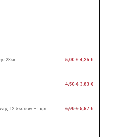
ης 28εκ
5,00
€
4,25
€
4,50
€
3,83
€
κόνης 12 Θέσεων – Γκρι
6,90
€
5,87
€