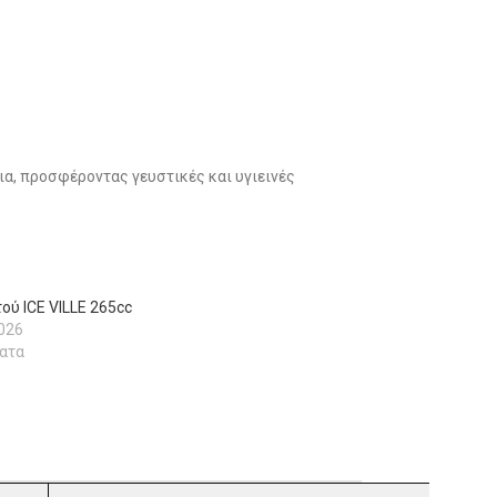
εια, προσφέροντας γευστικές και υγιεινές
ού ICE VILLE 265cc
026
ατα