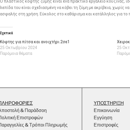
Ο πλαστικός κόφτης ζύμης είναι ένα πρακτικό εργαλείο κουζίνας, ι
λεπίδα του είναι σχεδιασμένη να κόβει τη ζύμη με ακρίβεια, χωρίς ν
ασφαλής στη χρήση. Εύκολος στο καθάρισμα και κατάλληλος για το π
Σχετικά
Κόφτης για πίτσα και ανοιχτήρι 2σε1
Χειροκ
25 Οκτωβρίου 2024
25 Οκ
Παρόμοια θέματα
Παρόμο
ΠΛΗΡΟΦΟΡΙΕΣ
ΥΠΟΣΤΗΡΙΞΗ
Αποστολή & Παράδσοη
Επικοινωνία
Πολιτική Επιστροφών
Εγγύηση
Παραγγελίες & Τρόποι Πληρωμής
Επιστροφές