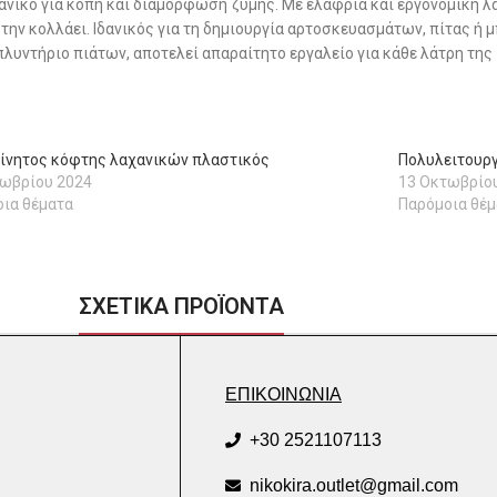
δανικό για κοπή και διαμόρφωση ζύμης. Με ελαφριά και εργονομική λ
α την κολλάει. Ιδανικός για τη δημιουργία αρτοσκευασμάτων, πίτας ή 
λυντήριο πιάτων, αποτελεί απαραίτητο εργαλείο για κάθε λάτρη της
ίνητος κόφτης λαχανικών πλαστικός
Πολυλειτουρ
τωβρίου 2024
13 Οκτωβρίο
ια θέματα
Παρόμοια θέμ
ΣΧΕΤΙΚΑ ΠΡΟΪΟΝΤΑ
ΕΠΙΚΟΙΝΩΝΙΑ
+30 2521107113
nikokira.outlet@gmail.com