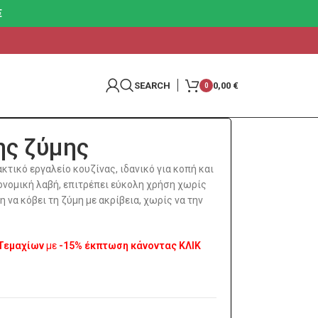
€
SEARCH
0,00
€
0
ης ζύμης
κτικό εργαλείο κουζίνας, ιδανικό για κοπή και
νομική λαβή, επιτρέπει εύκολη χρήση χωρίς
η να κόβει τη ζύμη με ακρίβεια, χωρίς να την
 Τεμαχίων
με
-15% έκπτωση κάνοντας ΚΛΙΚ