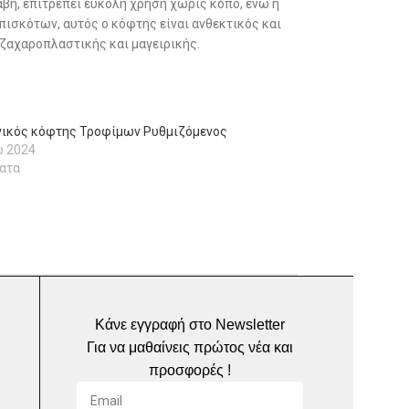
αβή, επιτρέπει εύκολη χρήση χωρίς κόπο, ενώ η
μπισκότων, αυτός ο κόφτης είναι ανθεκτικός και
 ζαχαροπλαστικής και μαγειρικής.
γικός κόφτης Τροφίμων Ρυθμιζόμενος
υ 2024
ατα
Κάνε εγγραφή στο Newsletter
Για να μαθαίνεις πρώτος νέα και
προσφορές !