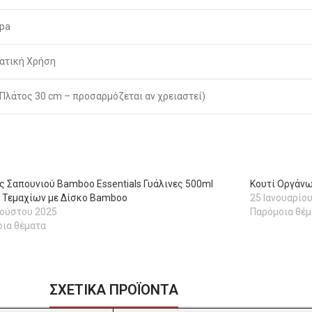
Spa
ματική Χρήση
x Πλάτος 30 cm – προσαρμόζεται αν χρειαστεί)
ς Σαπουνιού Bamboo Essentials Γυάλινες 500ml
Κουτί Οργάνω
3 Τεμαχίων με Δίσκο Bamboo
25 Ιανουαρίο
γούστου 2025
Παρόμοια θέμ
ια θέματα
ΣΧΕΤΙΚΑ ΠΡΟΪΟΝΤΑ