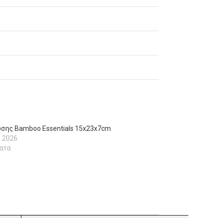
σης Bamboo Essentials 15x23x7cm
υ 2026
ατα