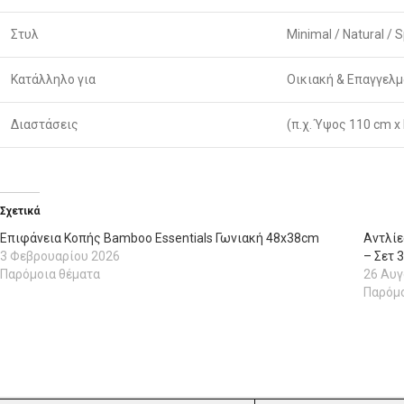
Στυλ
Minimal / Natural / 
Κατάλληλο για
Οικιακή & Επαγγελ
Διαστάσεις
(π.χ. Ύψος 110 cm 
Σχετικά
Επιφάνεια Κοπής Bamboo Essentials Γωνιακή 48x38cm
Αντλίε
3 Φεβρουαρίου 2026
– Σετ 
Παρόμοια θέματα
26 Αυ
Παρόμο