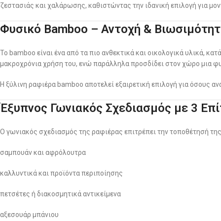
ζεστασιάς και χαλάρωσης, καθιστώντας την ιδανική επιλογή για μοντέ
Φυσικό Bamboo – Αντοχή & Βιωσιμότη
Το bamboo είναι ένα από τα πιο ανθεκτικά και οικολογικά υλικά, κατ
μακροχρόνια χρήση του, ενώ παράλληλα προσδίδει στον χώρο μια φυ
Η ξύλινη ραφιέρα bamboo αποτελεί εξαιρετική επιλογή για όσους αν
Έξυπνος Γωνιακός Σχεδιασμός με 3 Επ
Ο γωνιακός σχεδιασμός της ραφιέρας επιτρέπει την τοποθέτησή της
σαμπουάν και αφρόλουτρα
καλλυντικά και προϊόντα περιποίησης
πετσέτες ή διακοσμητικά αντικείμενα
αξεσουάρ μπάνιου