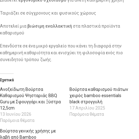
Ταιριάζει σε σύγχρονους και φυσικούς χώρους
Αποτελεί μια
βιώσιμη εναλλακτική
στα πλαστικά προϊόντα
καθαρισμού
Επενδύστε σε ένα μικρό εργαλείο που κάνει τη διαφορά στην
καθημερινή καθαριότητα και ενισχύει τη φιλοσοφία ενός πιο
συνειδητού τρόπου ζωής.
Σχετικά
Ανοξείδωτη Βούρτσα
Βούρτσα καθαρισμού πιάτων
Καθαρισμού Ψησταριάς BBQ
χειρός bamboo essentials
Guru με Σφουγγάρι και Ξύστρα
black στρογγυλή
12,5cm
17 Απριλίου 2025
13 Ιουνίου 2026
Παρόμοια θέματα
Παρόμοια θέματα
Βούρτσα γενικής χρήσης με
λαβή από Bamboo