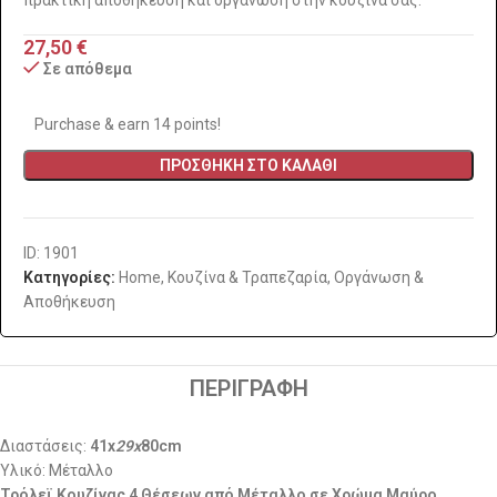
27,50
€
Σε απόθεμα
Purchase & earn 14 points!
ΠΡΟΣΘΉΚΗ ΣΤΟ ΚΑΛΆΘΙ
ID: 1901
Κατηγορίες:
Home
,
Κουζίνα & Τραπεζαρία
,
Οργάνωση &
Αποθήκευση
ΠΕΡΙΓΡΑΦΉ
Διαστάσεις:
41x
29x
80cm
Υλικό: Μέταλλο
Τρόλεϊ Κουζίνας 4 Θέσεων από Μέταλλο σε Χρώμα Μαύρο