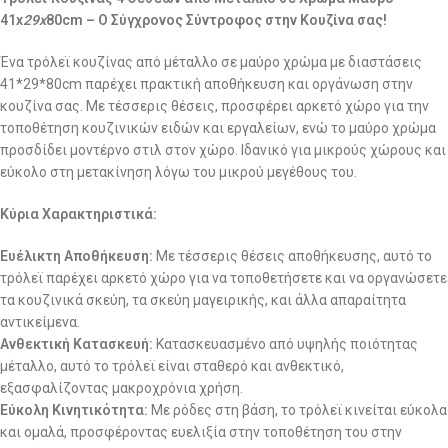
41x
29x
80cm – Ο Σύγχρονος Σύντροφος στην Κουζίνα σας!
Ένα τρόλεϊ κουζίνας από μέταλλο σε μαύρο χρώμα με διαστάσεις
41*29*80cm παρέχει πρακτική αποθήκευση και οργάνωση στην
κουζίνα σας. Με τέσσερις θέσεις, προσφέρει αρκετό χώρο για την
τοποθέτηση κουζινικών ειδών και εργαλείων, ενώ το μαύρο χρώμα
προσδίδει μοντέρνο στιλ στον χώρο. Ιδανικό για μικρούς χώρους και
εύκολο στη μετακίνηση λόγω του μικρού μεγέθους του.
Κύρια Χαρακτηριστικά:
Ευέλικτη Αποθήκευση:
Με τέσσερις θέσεις αποθήκευσης, αυτό το
τρόλεϊ παρέχει αρκετό χώρο για να τοποθετήσετε και να οργανώσετε
τα κουζινικά σκεύη, τα σκεύη μαγειρικής, και άλλα απαραίτητα
αντικείμενα.
Ανθεκτική Κατασκευή:
Κατασκευασμένο από υψηλής ποιότητας
μέταλλο, αυτό το τρόλεϊ είναι σταθερό και ανθεκτικό,
εξασφαλίζοντας μακροχρόνια χρήση.
Εύκολη Κινητικότητα:
Με ρόδες στη βάση, το τρόλεϊ κινείται εύκολα
και ομαλά, προσφέροντας ευελιξία στην τοποθέτηση του στην