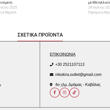
ινόμενη
με Μεταλλικό
ιλίου 2025
24 Ιουλίου 20
ια θέματα
Παρόμοια θέμ
ΣΧΕΤΙΚΑ ΠΡΟΪΟΝΤΑ
ΕΠΙΚΟΙΝΩΝΙΑ
+30 2521107113
nikokira.outlet@gmail.com
4ο χλμ. Δράμας - Καβάλας
υ