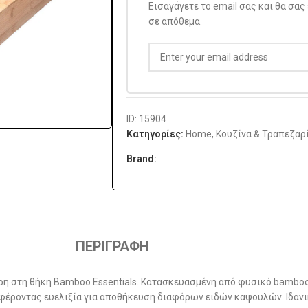
Εισαγάγετε το email σας και θα σας
σε απόθεμα.
ID: 15904
Κατηγορίες:
Home
,
Κουζίνα & Τραπεζαρ
Brand:
ΠΕΡΙΓΡΑΦΉ
ρη στη θήκη Bamboo Essentials. Κατασκευασμένη από φυσικό bamboo,
σφέροντας ευελιξία για αποθήκευση διαφόρων ειδών καψουλών. Ιδανικ