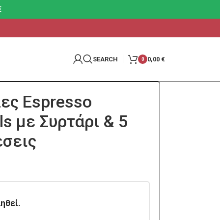
€
SEARCH
0,00
€
0
ες Espresso
s με Συρτάρι & 5
έσεις
ηθεί.