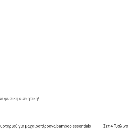
με φυσική αισθητική!
υρταριού για μαχαιροπίρουνα bamboo essentials
Σετ 4 Γυάλιν