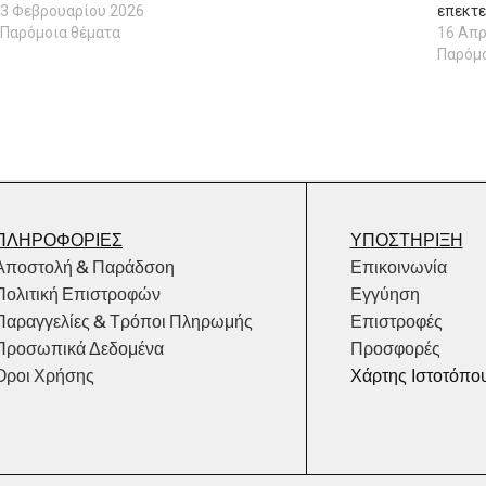
3 Φεβρουαρίου 2026
επεκτε
Παρόμοια θέματα
16 Απρ
Παρόμο
ΠΛΗΡΟΦΟΡΙΕΣ
ΥΠΟΣΤΗΡΙΞΗ
Αποστολή & Παράδσοη
Επικοινωνία
Πολιτική Επιστροφών
Εγγύηση
Παραγγελίες & Τρόποι Πληρωμής
Επιστροφές
Προσωπικά Δεδομένα
Προσφορές
Όροι Χρήσης
Χάρτης Ιστοτόπο