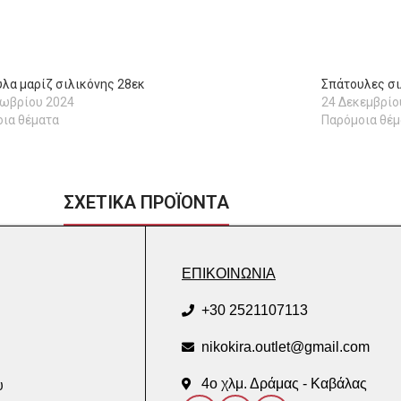
λα μαρίζ σιλικόνης 28εκ
Σπάτουλες σι
τωβρίου 2024
24 Δεκεμβρίο
ια θέματα
Παρόμοια θέμ
ΣΧΕΤΙΚΑ ΠΡΟΪΟΝΤΑ
ΕΠΙΚΟΙΝΩΝΙΑ
+30 2521107113
nikokira.outlet@gmail.com
4ο χλμ. Δράμας - Καβάλας
υ