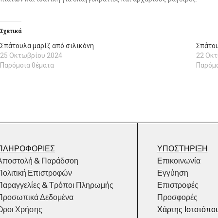
Σχετικά
Σπάτουλα μαρίζ από σιλικόνη
Σπάτου
25 Οκτωβρίου 2024
22 Οκ
Παρόμοια θέματα
Παρόμο
ΠΛΗΡΟΦΟΡΙΕΣ
ΥΠΟΣΤΗΡΙΞΗ
Αποστολή & Παράδσοη
Επικοινωνία
Πολιτική Επιστροφών
Εγγύηση
Παραγγελίες & Τρόποι Πληρωμής
Επιστροφές
Προσωπικά Δεδομένα
Προσφορές
Όροι Χρήσης
Χάρτης Ιστοτόπο