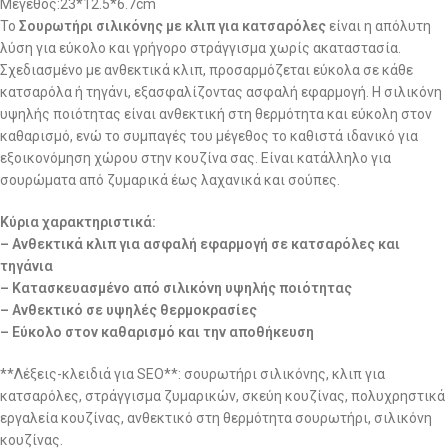
Μεγεθος:23*12.5*6.7cm
Το
Σουρωτήρι σιλικόνης με κλιπ για κατσαρόλες
είναι η απόλυτη
λύση για εύκολο και γρήγορο στράγγισμα χωρίς ακαταστασία.
Σχεδιασμένο με ανθεκτικά κλιπ, προσαρμόζεται εύκολα σε κάθε
κατσαρόλα ή τηγάνι, εξασφαλίζοντας ασφαλή εφαρμογή. Η σιλικόνη
υψηλής ποιότητας είναι ανθεκτική στη θερμότητα και εύκολη στον
καθαρισμό, ενώ το συμπαγές του μέγεθος το καθιστά ιδανικό για
εξοικονόμηση χώρου στην κουζίνα σας. Είναι κατάλληλο για
σουρώματα από ζυμαρικά έως λαχανικά και σούπες.
Κύρια χαρακτηριστικά:
– Ανθεκτικά κλιπ για ασφαλή εφαρμογή σε κατσαρόλες και
τηγάνια
– Κατασκευασμένο από σιλικόνη υψηλής ποιότητας
– Ανθεκτικό σε υψηλές θερμοκρασίες
– Εύκολο στον καθαρισμό και την αποθήκευση
**Λέξεις-κλειδιά για SEO**: σουρωτήρι σιλικόνης, κλιπ για
κατσαρόλες, στράγγισμα ζυμαρικών, σκεύη κουζίνας, πολυχρηστικά
εργαλεία κουζίνας, ανθεκτικό στη θερμότητα σουρωτήρι, σιλικόνη
κουζίνας.