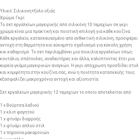
Υλικό: Σιλικονη+ξύλο οξιάς
Χρώμα: Γκρί
Το σετ εργαλείων μαγειρικής από σιλικόνη 10 τεμαχίων σε γκρι
χρώμα είναι μια πρακτική και ποιοτική επιλογή για κάθε κουζίνα.
Κάθε εργαλείο, κατασκευασμένο από ανθεκτική σιλικόνη, προσφέρει
αντοχή στη θερμότητα και εύκαμπτο σχεδιασμό για εύκολη χρήση
και καθαρισμό. Το σετ περιλαμβάνει μια ποικιλία εργαλείων όπως
κουτάλια, σπάτουλες, αναδευτήρες και άλλα, καλύπτοντας έτσι μια
ευρεία γκάμα μαγειρικών αναγκών. Η γκρι απόχρωση προσδίδει στυλ
και κομψότητα στην κουζίνα σας, ενώ η ποιότητα κατασκευής τους
εξασφαλίζει μακροχρόνια αντοχή και αξιοπιστία.
Σετ εργαλείων μαγειρικής 12 τεμαχίων το οποίο αποτελείται από:
1 x Βούρτσα λαδιού
1 x κλιπ φαγητού
1 x φτυάρι διαρροής
1 x φτυάρι απλού στιλ
1 x πηρούνα μακαρονιών