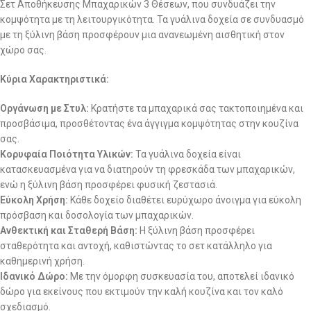
Σετ Αποθήκευσης Μπαχαρικών 3 Θέσεων, που συνδυάζει την
κομψότητα με τη λειτουργικότητα. Τα γυάλινα δοχεία σε συνδυασμό
με τη ξύλινη βάση προσφέρουν μια ανανεωμένη αισθητική στον
χώρο σας.
Κύρια Χαρακτηριστικά:
Οργάνωση με Στυλ:
Κρατήστε τα μπαχαρικά σας τακτοποιημένα και
προσβάσιμα, προσθέτοντας ένα άγγιγμα κομψότητας στην κουζίνα
σας.
Κορυφαία Ποιότητα Υλικών:
Τα γυάλινα δοχεία είναι
κατασκευασμένα για να διατηρούν τη φρεσκάδα των μπαχαρικών,
ενώ η ξύλινη βάση προσφέρει φυσική ζεστασιά.
Εύκολη Χρήση:
Κάθε δοχείο διαθέτει ευρύχωρο άνοιγμα για εύκολη
πρόσβαση και δοσολογία των μπαχαρικών.
Ανθεκτική και Σταθερή Βάση:
Η ξύλινη βάση προσφέρει
σταθερότητα και αντοχή, καθιστώντας το σετ κατάλληλο για
καθημερινή χρήση.
Ιδανικό Δώρο:
Με την όμορφη συσκευασία του, αποτελεί ιδανικό
δώρο για εκείνους που εκτιμούν την καλή κουζίνα και τον καλό
σχεδιασμό.