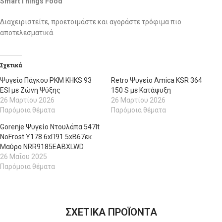
SmartThings Food
Διαχειριστείτε, προετοιμάστε και αγοράστε τρόφιμα πιο
αποτελεσματικά.
Σχετικά
Ψυγείο Πάγκου PKM KHKS 93
Retro Ψυγείο Amica KSR 364
ESI με Ζώνη Ψύξης
150 S με Κατάψυξη
26 Μαρτίου 2026
26 Μαρτίου 2026
Παρόμοια θέματα
Παρόμοια θέματα
Gorenje Ψυγείο Ντουλάπα 547lt
NoFrost Υ178.6xΠ91.5xΒ67εκ.
Μαύρο NRR9185EABXLWD
26 Μαΐου 2025
Παρόμοια θέματα
ΣΧΕΤΙΚΑ ΠΡΟΪΟΝΤΑ