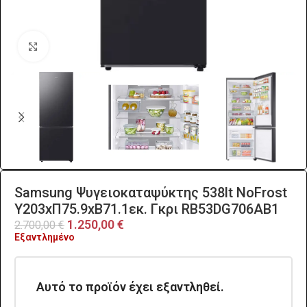
Click to enlarge
Samsung Ψυγειοκαταψύκτης 538lt NoFrost
Υ203xΠ75.9xΒ71.1εκ. Γκρι RB53DG706AB1
1.250,00
€
2.700,00
€
Εξαντλημένο
Αυτό το προϊόν έχει εξαντληθεί.