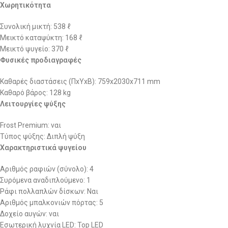
Χωρητικότητα
Συνολική μικτή: 538 ℓ
Μεικτό καταψύκτη: 168 ℓ
Μεικτό ψυγείο: 370 ℓ
Φυσικές προδιαγραφές
Καθαρές διαστάσεις (ΠxΥxΒ): 759x2030x711 mm
Καθαρό βάρος: 128 kg
Λειτουργίες ψύξης
Frost Premium: ναι
Τύπος ψύξης: Διπλή ψύξη
Χαρακτηριστικά ψυγείου
Αριθμός ραφιών (σύνολο): 4
Συρόμενα αναδιπλούμενο: 1
Ράφι πολλαπλών δίσκων: Ναι
Αριθμός μπαλκονιών πόρτας: 5
Δοχείο αυγών: ναι
Εσωτερική λυχνία LED: Top LED