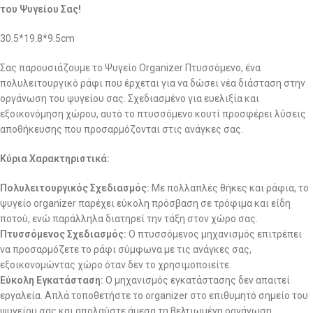
του Ψυγείου Σας!
30.5*19.8*9.5cm
Σας παρουσιάζουμε το Ψυγείο Organizer Πτυσσόμενο, ένα
πολυλειτουργικό ράφι που έρχεται για να δώσει νέα διάσταση στην
οργάνωση του ψυγείου σας. Σχεδιασμένο για ευελιξία και
εξοικονόμηση χώρου, αυτό το πτυσσόμενο κουτί προσφέρει λύσεις
αποθήκευσης που προσαρμόζονται στις ανάγκες σας.
Κύρια Χαρακτηριστικά:
Πολυλειτουργικός Σχεδιασμός:
Με πολλαπλές θήκες και ράφια, το
ψυγείο organizer παρέχει εύκολη πρόσβαση σε τρόφιμα και είδη
ποτού, ενώ παράλληλα διατηρεί την τάξη στον χώρο σας.
Πτυσσόμενος Σχεδιασμός:
Ο πτυσσόμενος μηχανισμός επιτρέπει
να προσαρμόζετε το ράφι σύμφωνα με τις ανάγκες σας,
εξοικονομώντας χώρο όταν δεν το χρησιμοποιείτε.
Εύκολη Εγκατάσταση:
Ο μηχανισμός εγκατάστασης δεν απαιτεί
εργαλεία. Απλά τοποθετήστε το organizer στο επιθυμητό σημείο του
ψυγείου σας και απολαύστε άμεσα τη βελτιωμένη οργάνωση.