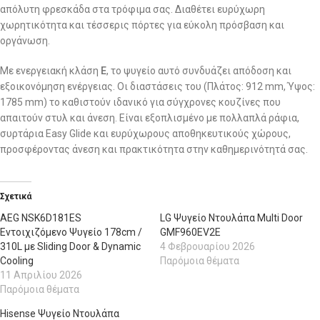
απόλυτη φρεσκάδα στα τρόφιμα σας. Διαθέτει ευρύχωρη
χωρητικότητα και τέσσερις πόρτες για εύκολη πρόσβαση και
οργάνωση.
Με ενεργειακή κλάση
Ε
, το ψυγείο αυτό συνδυάζει απόδοση και
εξοικονόμηση ενέργειας. Οι διαστάσεις του (Πλάτος: 912 mm, Ύψος:
1785 mm) το καθιστούν ιδανικό για σύγχρονες κουζίνες που
απαιτούν στυλ και άνεση. Είναι εξοπλισμένο με πολλαπλά ράφια,
συρτάρια Easy Glide και ευρύχωρους αποθηκευτικούς χώρους,
προσφέροντας άνεση και πρακτικότητα στην καθημερινότητά σας.
Σχετικά
AEG NSK6D181ES
LG Ψυγείο Ντουλάπα Multi Door
Εντοιχιζόμενο Ψυγείο 178cm /
GMF960EV2E
310L με Sliding Door & Dynamic
4 Φεβρουαρίου 2026
Cooling
Παρόμοια θέματα
11 Απριλίου 2026
Παρόμοια θέματα
Hisense Ψυγείο Ντουλάπα