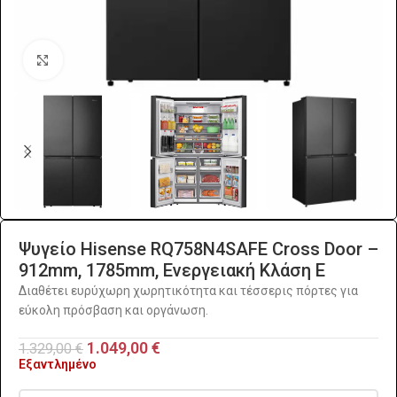
Click to enlarge
Ψυγείο Hisense RQ758N4SAFE Cross Door –
912mm, 1785mm, Ενεργειακή Κλάση Ε
Διαθέτει ευρύχωρη χωρητικότητα και τέσσερις πόρτες για
εύκολη πρόσβαση και οργάνωση.
1.049,00
€
1.329,00
€
Εξαντλημένο