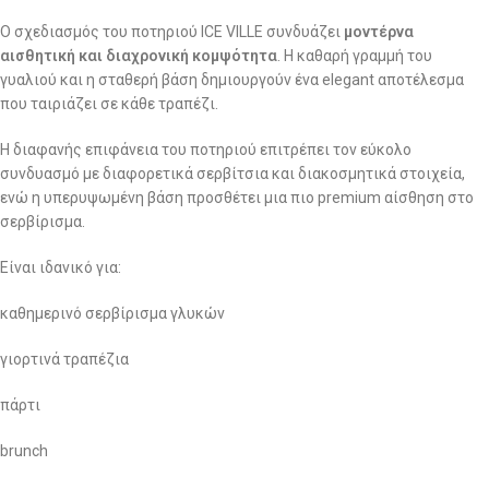
Ο σχεδιασμός του ποτηριού ICE VILLE συνδυάζει
μοντέρνα
αισθητική και διαχρονική κομψότητα
. Η καθαρή γραμμή του
γυαλιού και η σταθερή βάση δημιουργούν ένα elegant αποτέλεσμα
που ταιριάζει σε κάθε τραπέζι.
Η διαφανής επιφάνεια του ποτηριού επιτρέπει τον εύκολο
συνδυασμό με διαφορετικά σερβίτσια και διακοσμητικά στοιχεία,
ενώ η υπερυψωμένη βάση προσθέτει μια πιο premium αίσθηση στο
σερβίρισμα.
Είναι ιδανικό για:
καθημερινό σερβίρισμα γλυκών
γιορτινά τραπέζια
πάρτι
brunch