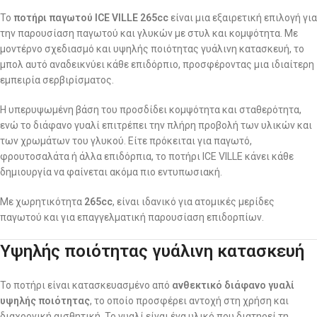
Το
ποτήρι παγωτού ICE VILLE 265cc
είναι μια εξαιρετική επιλογή για
την παρουσίαση παγωτού και γλυκών με στυλ και κομψότητα. Με
μοντέρνο σχεδιασμό και υψηλής ποιότητας γυάλινη κατασκευή, το
μπολ αυτό αναδεικνύει κάθε επιδόρπιο, προσφέροντας μια ιδιαίτερη
εμπειρία σερβιρίσματος.
Η υπερυψωμένη βάση του προσδίδει κομψότητα και σταθερότητα,
ενώ το διάφανο γυαλί επιτρέπει την πλήρη προβολή των υλικών και
των χρωμάτων του γλυκού. Είτε πρόκειται για παγωτό,
φρουτοσαλάτα ή άλλα επιδόρπια, το ποτήρι ICE VILLE κάνει κάθε
δημιουργία να φαίνεται ακόμα πιο εντυπωσιακή.
Με χωρητικότητα
265cc
, είναι ιδανικό για ατομικές μερίδες
παγωτού και για επαγγελματική παρουσίαση επιδορπίων.
Υψηλής ποιότητας γυάλινη κατασκευή
Το ποτήρι είναι κατασκευασμένο από
ανθεκτικό διάφανο γυαλί
υψηλής ποιότητας
, το οποίο προσφέρει αντοχή στη χρήση και
διαχρονική αισθητική. Το γυαλί είναι ένα υλικό που διατηρεί τη