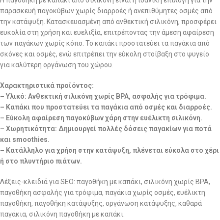
Η παγοθήκη με καπάκι από σιλικόνη είναι η ιδανική επιλογή για την
παρασκευή παγοκύβων χωρίς διαρροές ή ανεπιθύμητες οσμές από
την κατάψυξη. Κατασκευασμένη από ανθεκτική σιλικόνη, προσφέρει
ευκολία στη χρήση και ευελιξία, επιτρέποντας την άμεση αφαίρεση
των παγάκων χωρίς κόπο. Το καπάκι προστατεύει τα παγάκια από
σκόνες και οσμές, ενώ επιτρέπει την εύκολη στοίβαξη στο ψυγείο
για καλύτερη οργάνωση του χώρου.
Χαρακτηριστικά προϊόντος:
– Υλικό: Ανθεκτική σιλικόνη χωρίς BPA, ασφαλής για τρόφιμα.
– Καπάκι που προστατεύει τα παγάκια από οσμές και διαρροές.
– Εύκολη αφαίρεση παγοκύβων χάρη στην ευέλικτη σιλικόνη.
– Χωρητικότητα: Δημιουργεί πολλές δόσεις παγακίων για ποτά
και smoothies.
– Κατάλληλο για χρήση στην κατάψυξη, πλένεται εύκολα στο χέρι
ή στο πλυντήριο πιάτων.
Λέξεις-κλειδιά για SEO: παγοθήκη με καπάκι, σιλικόνη χωρίς BPA,
παγοθήκη ασφαλής για τρόφιμα, παγάκια χωρίς οσμές, ευέλικτη
παγοθήκη, παγοθήκη κατάψυξης, οργάνωση κατάψυξης, καθαρά
παγάκια, σιλικόνη παγοθήκη με καπάκι.