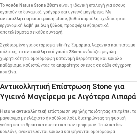
Το
γουόκ Nature Stone 28cm
είναι η ιδανική επιλογή για όσους
αγαπούν το δυναμικό, γρήγορο και υγιεινό μαγείρεμα. Με
αντικολλητική επίστρωση stone
, βαθιά καμπύλη σχεδίαση και
εργονομική
λαβή με όψη ξύλου
, προσφέρει εξαιρετικά
αποτελέσματα σε κάθε συνταγή.
Σχεδιασμένο για σοτάρισμα, stir-fry, ζυμαρικά, λαχανικά και πιάτα με
σάλτσες, το
αντικολλητικό γουόκ 28cm
συνδυάζει μεγάλη
χωρητικότητα, ομοιόμορφη κατανομή θερμότητας και εύκολο
καθάρισμα, καθιστώντας το απαραίτητο σκεύος σε κάθε σύγχρονη
κουζίνα.
Αντικολλητική Επίστρωση Stone για
Υγιεινό Μαγείρεμα με Λιγότερα Λιπαρά
Η
stone αντικολλητική επίστρωση υψηλής ποιότητας
επιτρέπει το
μαγείρεμα με ελάχιστο ή καθόλου λάδι, διατηρώντας τη φυσική
γεύση και τα θρεπτικά συστατικά των τροφίμων. Τα υλικά δεν
κολλάνε, ανακατεύονται εύκολα και ψήνονται ομοιόμορφα.