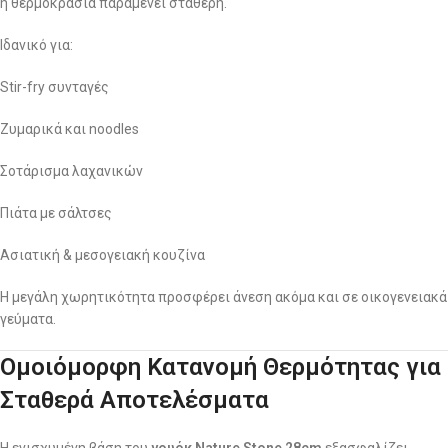
η θερμοκρασία παραμένει σταθερή.
Ιδανικό για:
Stir-fry συνταγές
Ζυμαρικά και noodles
Σοτάρισμα λαχανικών
Πιάτα με σάλτσες
Ασιατική & μεσογειακή κουζίνα
Η μεγάλη χωρητικότητα προσφέρει άνεση ακόμα και σε οικογενειακά
γεύματα.
Ομοιόμορφη Κατανομή Θερμότητας για
Σταθερά Αποτελέσματα
Η ενισχυμένη βάση του
γουόκ Nature Stone 28cm
εξασφαλίζει