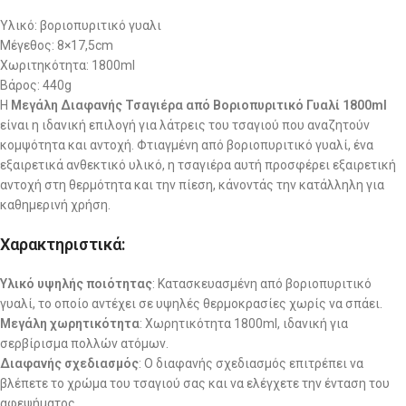
Υλικό: βοριοπυριτικό γυαλι
Μέγεθος: 8×17,5cm
Χωριτηκότητα: 1800ml
Βάρος: 440g
Η
Μεγάλη Διαφανής Τσαγιέρα από Βοριοπυριτικό Γυαλί 1800ml
είναι η ιδανική επιλογή για λάτρεις του τσαγιού που αναζητούν
κομψότητα και αντοχή. Φτιαγμένη από βοριοπυριτικό γυαλί, ένα
εξαιρετικά ανθεκτικό υλικό, η τσαγιέρα αυτή προσφέρει εξαιρετική
αντοχή στη θερμότητα και την πίεση, κάνοντάς την κατάλληλη για
καθημερινή χρήση.
Χαρακτηριστικά:
Υλικό υψηλής ποιότητας
: Κατασκευασμένη από βοριοπυριτικό
γυαλί, το οποίο αντέχει σε υψηλές θερμοκρασίες χωρίς να σπάει.
Μεγάλη χωρητικότητα
: Χωρητικότητα 1800ml, ιδανική για
σερβίρισμα πολλών ατόμων.
Διαφανής σχεδιασμός
: Ο διαφανής σχεδιασμός επιτρέπει να
βλέπετε το χρώμα του τσαγιού σας και να ελέγχετε την ένταση του
αφεψήματος.