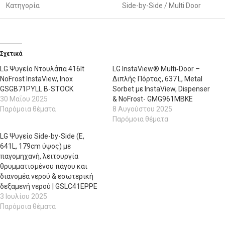
Κατηγορία
Side-by-Side / Multi Door
Σχετικά
LG Ψυγείο Ντουλάπα 416lt
LG InstaView® Multi‑Door –
NoFrost InstaView, Inox
Διπλής Πόρτας, 637 L, Metal
GSGB71PYLL B-STOCK
Sorbet με InstaView, Dispenser
30 Μαΐου 2025
& NoFrost- GMG961MBKE
Παρόμοια θέματα
8 Αυγούστου 2025
Παρόμοια θέματα
LG Ψυγείο Side-by-Side (E,
641L, 179cm ύψος) με
παγομηχανή, λειτουργία
θρυμματισμένου πάγου και
διανομέα νερού & εσωτερική
δεξαμενή νερού | GSLC41EPPE
3 Ιουλίου 2025
Παρόμοια θέματα