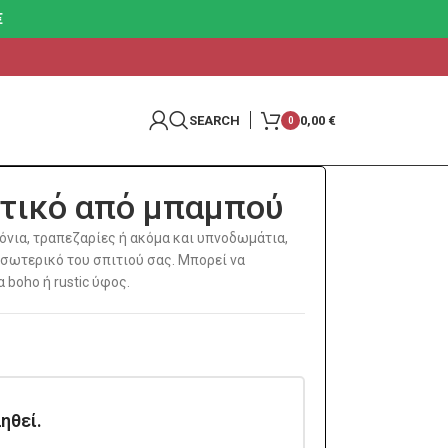
€
SEARCH
0,00
€
0
τικό από μπαμπού
λόνια, τραπεζαρίες ή ακόμα και υπνοδωμάτια,
σωτερικό του σπιτιού σας. Μπορεί να
 boho ή rustic ύφος.
ηθεί.