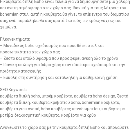
Η κουβέρτα διπλή Boho είναι τέλεια για να δημιουργήσετε μια χαλαρή
και άνετη ατμόσφαιρα στον χώρο σας. Ιδανική για τους λάτρεις του
bohemian στυλ, αυτή η κουβέρτα θα γίνει το επίκεντρο του δωματίου
σας, ενώ παράλληλα θα σας κρατά ζεστούς τις κρύες νύχτες του
χειμώνα.
Πλεονεκτήματα:
– Μοναδικός boho σχεδιασμός που προσθέτει στυλ και
προσωπικότητα στον χώρο σας
– Ζεστό και απαλό ύφασμα που προσφέρει άνεση όλο το χρόνο
– Ιδανική επιλογή για δώρο χάρη στον ιδιαίτερο σχεδιασμό και την
ποιότητα κατασκευής
– Εύκολη στη συντήρηση και κατάλληλη για καθημερινή χρήση
SEO Keywords:
κουβέρτα διπλή boho, μποέμ κουβέρτα, κουβέρτα boho design, ζεστή
κουβέρτα διπλή, κουβέρτα κρεβατιού boho, bohemian κουβέρτα,
κουβέρτα για καναπέ, boho κουβέρτες υπνοδωματίου, κουβέρτα με
μοτίβα, διακοσμητική κουβέρτα, κουβέρτα για κρύο
Ανανεώστε το χώρο σας με την κουβέρτα διπλή Boho και απολαύστε