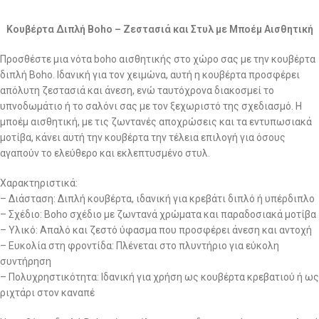
Κουβέρτα Διπλή Boho – Ζεστασιά και Στυλ με Μποέμ Αισθητική
Προσθέστε μια νότα boho αισθητικής στο χώρο σας με την κουβέρτα
διπλή Boho. Ιδανική για τον χειμώνα, αυτή η κουβέρτα προσφέρει
απόλυτη ζεστασιά και άνεση, ενώ ταυτόχρονα διακοσμεί το
υπνοδωμάτιο ή το σαλόνι σας με τον ξεχωριστό της σχεδιασμό. Η
μποέμ αισθητική, με τις ζωντανές αποχρώσεις και τα εντυπωσιακά
μοτίβα, κάνει αυτή την κουβέρτα την τέλεια επιλογή για όσους
αγαπούν το ελεύθερο και εκλεπτυσμένο στυλ.
Χαρακτηριστικά:
– Διάσταση: Διπλή κουβέρτα, ιδανική για κρεβάτι διπλό ή υπέρδιπλο
– Σχέδιο: Boho σχέδιο με ζωντανά χρώματα και παραδοσιακά μοτίβα
– Υλικό: Απαλό και ζεστό ύφασμα που προσφέρει άνεση και αντοχή
– Ευκολία στη φροντίδα: Πλένεται στο πλυντήριο για εύκολη
συντήρηση
– Πολυχρηστικότητα: Ιδανική για χρήση ως κουβέρτα κρεβατιού ή ως
ριχτάρι στον καναπέ