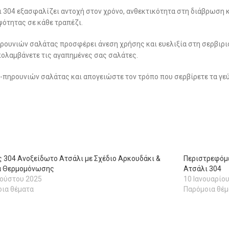
304 εξασφαλίζει αντοχή στον χρόνο, ανθεκτικότητα στη διάβρωση κα
ψότητας σε κάθε τραπέζι.
ουνιών σαλάτας προσφέρει άνεση χρήσης και ευελιξία στη σερβιριστ
πολαμβάνετε τις αγαπημένες σας σαλάτες.
-πηρουνιών σαλάτας και απογειώστε τον τρόπο που σερβίρετε τα γεύ
 304 Ανοξείδωτο Ατσάλι με Σχέδιο Αρκουδάκι &
Περιστρεφόμε
α Θερμομόνωσης
Ατσάλι 304
γούστου 2025
10 Ιανουαρίο
ια θέματα
Παρόμοια θέμ