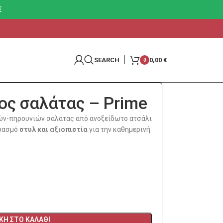
€
SEARCH
0,00
€
0
ος σαλάτας – Prime
ιών-πηρουνιών σαλάτας από ανοξείδωτο ατσάλι
δυασμό
στυλ και αξιοπιστία
για την καθημερινή
Η ΣΤΟ ΚΑΛΆΘΙ