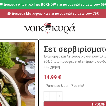
🚚 Δωρεάν Aποστολή με BOXNOW για παραγγελίες άνω των 59
🎁 Δωρεάν Μεταφορικά για παραγγελίες άνω των 79€
Σετ σερβιρίσματ
‘Ενα κομψό και λειτουργικό σετ κουταλ
304, όποιο προσφέρει αξεπέραστο συν
σας χρήση.
14,99
€
Purchase & earn 7 points!
ΠΡΟΣΘΉΚ