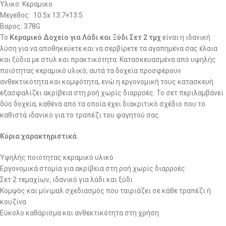
Υλικο: Κεραμικο
Μεγεθος: 10.5x 13.7×13.5
Βαρος: 378G
Το
Κεραμικό Δοχείο για Λάδι και Ξύδι Σετ 2 τμχ
είναι η ιδανική
λύση για να αποθηκεύετε και να σερβίρετε τα αγαπημένα σας έλαια
και ξύδια με στυλ και πρακτικότητα. Κατασκευασμένα από υψηλής
ποιότητας κεραμικό υλικό, αυτά τα δοχεία προσφέρουν
ανθεκτικότητα και κομψότητα, ενώ η εργονομική τους κατασκευή
εξασφαλίζει ακρίβεια στη ροή χωρίς διαρροές. Το σετ περιλαμβάνει
δύο δοχεία, καθένα από τα οποία έχει διακριτικό σχέδιο που το
καθιστά ιδανικό για το τραπέζι του φαγητού σας.
Κύρια χαρακτηριστικά
:
Υψηλής ποιότητας κεραμικό υλικό
Εργονομικά στομία για ακρίβεια στη ροή χωρίς διαρροές
Σετ 2 τεμαχίων, ιδανικό για λάδι και ξύδι
Κομψός και μίνιμαλ σχεδιασμός που ταιριάζει σε κάθε τραπέζι ή
κουζίνα
Εύκολο καθάρισμα και ανθεκτικότητα στη χρήση