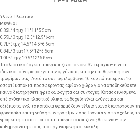
ΠΕΡΙΓΡΑΦΉ
Υλικό: Πλαστικό
Μεγέθοι:
0.35L*4 τμχ 11*11*5.5cm
0.55L*3 τμχ 12.5*12.5*6cm
0.7L*3τμχ 14.5*14.5*6.5cm
0.84L*3 τμχ17.5*12*6.5cm
1.0L*3 τμχ 19.5*13*6.8cm
Τα πλαστικά δοχεία ταπερ κουζίνας σε σετ 32 τεμαχίων είναι ο
ιδανικός σύντροφος για την οργάνωση και την αποθήκευση των
τροφίμων σας. Αυτό το σετ περιλαμβάνει 16 κουτιά ταπερ και 16
ασορτί καπάκια, προσφέροντας άφθονο χώρο για να αποθηκεύσετε
και να διατηρήσετε φρέσκα φαγητά και συνταγές. Κατασκευασμένα
από ανθεκτικό πλαστικό υλικό, τα δοχεία είναι ανθεκτικά και
αξιόπιστα, ενώ τα καπάκια εφαρμόζουν τέλεια για να διατηρήσουν τη
φρεσκάδα και τη γεύση των τροφίμων σας. Ιδανικά για το σχολείο, το
γραφείο ή το σπίτι, αυτά τα ταπεράκια κουζίνας θα κάνουν την
καθημερινότητά σας πιο οργανωμένη και εύκολη.