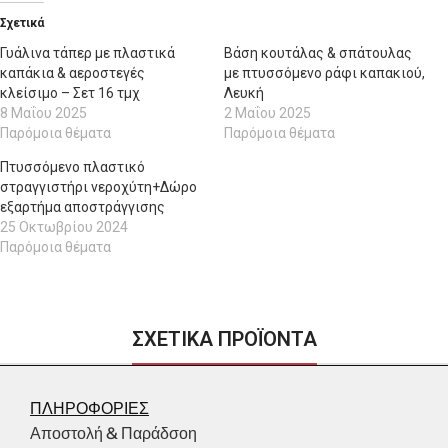
Σχετικά
Γυάλινα τάπερ με πλαστικά
Βάση κουτάλας & σπάτουλας
καπάκια & αεροστεγές
με πτυσσόμενο ράφι καπακιού,
κλείσιμο – Σετ 16 τμχ
Λευκή
8 Μαΐου 2025
2 Μαΐου 2025
Παρόμοια θέματα
Παρόμοια θέματα
Πτυσσόμενο πλαστικό
στραγγιστήρι νεροχύτη+Δώρο
εξαρτήμα αποστράγγισης
25 Οκτωβρίου 2024
Παρόμοια θέματα
ΣΧΕΤΙΚΑ ΠΡΟΪΟΝΤΑ
ΠΛΗΡΟΦΟΡΙΕΣ
Αποστολή & Παράδσοη