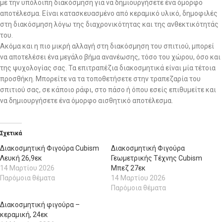
με την υπόλοιπη διακόσμηση για να δημιουργήσετε ένα όμορφο
αποτέλεσμα. Είναι κατασκευασμένο από κεραμικό υλικό, δημοφιλές
στη διακόσμηση λόγω της διαχρονικότητας και της ανθεκτικότητάς
του.
Ακόμα και η πιο μικρή αλλαγή στη διακόσμηση του σπιτιού, μπορεί
να αποτελέσει ένα μεγάλο βήμα ανανέωσης, τόσο του χώρου, όσο και
της ψυχολογίας σας. Τα επιτραπέζια διακοσμητικά είναι μία τέτοια
προσθήκη. Μπορείτε να τα τοποθετήσετε στην τραπεζαρία του
σπιτιού σας, σε κάποιο ράφι, στο πάσο ή όπου εσείς επιθυμείτε και
να δημιουργήσετε ένα όμορφο αισθητικό αποτέλεσμα.
Σχετικά
Διακοσμητική Φιγούρα Cubism
Διακοσμητική Φιγούρα
Λευκή 26,9εκ
Γεωμετρικής Τέχνης Cubism
14 Μαρτίου 2026
Μπεζ 27εκ
Παρόμοια θέματα
14 Μαρτίου 2026
Παρόμοια θέματα
Διακοσμητική φιγούρα –
κεραμική, 24εκ