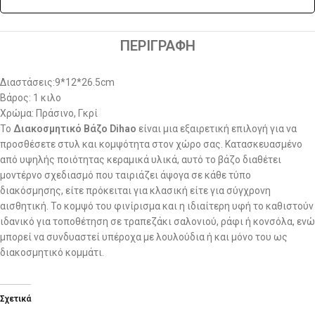
ΠΕΡΙΓΡΑΦΉ
Διαστάσεις:9*12*26.5cm
Βάρος: 1 κιλο
Χρώμα: Πράσινο, Γκρί
Το
Διακοσμητικό Βάζο Dihao
είναι μια εξαιρετική επιλογή για να
προσθέσετε στυλ και κομψότητα στον χώρο σας. Κατασκευασμένο
από υψηλής ποιότητας κεραμικά υλικά, αυτό το βάζο διαθέτει
μοντέρνο σχεδιασμό που ταιριάζει άψογα σε κάθε τύπο
διακόσμησης, είτε πρόκειται για κλασική είτε για σύγχρονη
αισθητική. Το κομψό του φινίρισμα και η ιδιαίτερη υφή το καθιστούν
ιδανικό για τοποθέτηση σε τραπεζάκι σαλονιού, ράφι ή κονσόλα, ενώ
μπορεί να συνδυαστεί υπέροχα με λουλούδια ή και μόνο του ως
διακοσμητικό κομμάτι.
Σχετικά