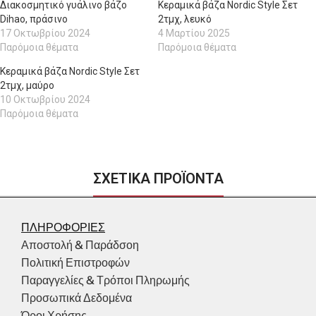
Διακοσμητικό γυάλινο βάζο
Κεραμικά βάζα Nordic Style Σετ
Dihao, πράσινο
2τμχ, λευκό
17 Οκτωβρίου 2024
4 Μαρτίου 2025
Παρόμοια θέματα
Παρόμοια θέματα
Κεραμικά βάζα Nordic Style Σετ
2τμχ, μαύρο
10 Οκτωβρίου 2024
Παρόμοια θέματα
ΣΧΕΤΙΚΑ ΠΡΟΪΟΝΤΑ
ΠΛΗΡΟΦΟΡΙΕΣ
Αποστολή & Παράδσοη
Πολιτική Επιστροφών
Παραγγελίες & Τρόποι Πληρωμής
Προσωπικά Δεδομένα
Όροι Χρήσης