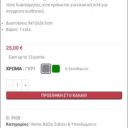
τύπο διακόσμησης, είτε πρόκειται για κλασική είτε για
σύγχρονη αισθητική.
Διαστάσεις:9x12x26.5cm
Βάρος: 1 κιλο
25,00
€
Earn up to 13 points.
ΧΡΏΜΑ
ΓΚΡΊ
Εκκαθάριση
ΠΡΟΣΘΉΚΗ ΣΤΟ ΚΑΛΆΘΙ
ID: 9938
Κατηγορίες:
Home
,
Βάζα
,
Σαλόνι & Υπνοδωμάτιο