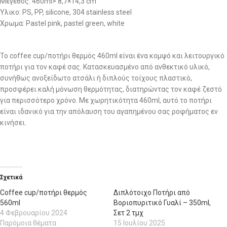
Μεγεθος: 460ml> 8,7×14,3 cm
Υλικο: PS, PP, silicone, 304 stainless steel
Χρωμα: Pastel pink, pastel green, white
Το coffee cup/ποτήρι θερμός 460ml είναι ένα κομψό και λειτουργικό
ποτήρι για τον καφέ σας. Κατασκευασμένο από ανθεκτικό υλικό,
συνήθως ανοξείδωτο ατσάλι ή διπλούς τοίχους πλαστικό,
προσφέρει καλή μόνωση θερμότητας, διατηρώντας τον καφέ ζεστό
για περισσότερο χρόνο. Με χωρητικότητα 460ml, αυτό το ποτήρι
είναι ιδανικό για την απόλαυση του αγαπημένου σας ροφήματος εν
κινήσει.
Σχετικά
Coffee cup/ποτήρι θερμός
Διπλότοιχο Ποτήρι από
560ml
Βοριοπυριτικό Γυαλί – 350ml,
4 Φεβρουαρίου 2024
Σετ 2 τμχ
Παρόμοια θέματα
15 Ιουλίου 2025