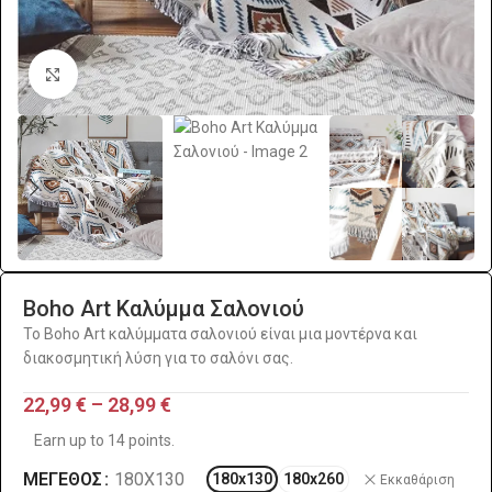
Click to enlarge
Boho Art Καλύμμα Σαλονιού
Το Boho Art καλύμματα σαλονιού είναι μια μοντέρνα και
διακοσμητική λύση για το σαλόνι σας.
22,99
€
–
28,99
€
Earn up to 14 points.
ΜΈΓΕΘΟΣ
180X130
180x130
180x260
Εκκαθάριση