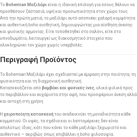
Το
Bohemian Μαξιλάρι
είναι η ιδανική επιλογή για όσους θέλουν να
προσθέσουν ζεστασιά, υφή και προσωπικότητα στον χώρο τους.
Από την πρώτη ματιά, το μαξιλάρι αυτό αποπνέει χαλαρή κομψότητα
και αυθεντική boho αισθητική, δημιουργώντας μια αίσθηση άνεσης
και φυσικής αρμονίας. Είτε τοποθετηθεί στο σαλόνι, είτε στο
υπνοδωμάτιο, λειτουργεί ως διακοσμητικό στοιχείο που
ολοκληρώνει τον χώρο χωρίς υπερβολές.
Περιγραφή Προϊόντος
Το Bohemian Μαξιλάρι έχει σχεδιαστεί με έμφαση στην ποιότητα, τη
φυσικότητα και τη διαχρονική αισθητική.
Κατασκευάζεται από
βαμβάκι και φυσικές ίνες
, υλικά φιλικά προς
το περιβάλλον και ευχάριστα στην αφή, που προσφέρουν άνεση αλλά
και αντοχή στη χρήση.
Η
χειροποίητη κατασκευή
του αναδεικνύει τη μοναδικότητα κάθε
κομματιού. Οι υφές, τα σχέδια και οι λεπτομέρειες δεν είναι
απολύτως ίδιες, κάτι που κάνει το κάθε μαξιλάρι ξεχωριστό και
αυθεντικό — ακριβώς όπως επιβάλλει η boho φιλοσοφία.