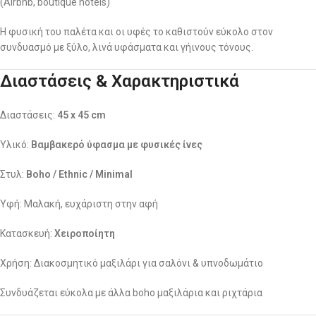
(Airbnb, boutique hotels)
Η φυσική του παλέτα και οι υφές το καθιστούν εύκολο στον
συνδυασμό με ξύλο, λινά υφάσματα και γήινους τόνους.
Διαστάσεις & Χαρακτηριστικά
Διαστάσεις:
45 x 45 cm
Υλικό:
Βαμβακερό ύφασμα με φυσικές ίνες
Στυλ:
Boho / Ethnic / Minimal
Υφή: Μαλακή, ευχάριστη στην αφή
Κατασκευή:
Χειροποίητη
Χρήση: Διακοσμητικό μαξιλάρι για σαλόνι & υπνοδωμάτιο
Συνδυάζεται εύκολα με άλλα boho μαξιλάρια και ριχτάρια