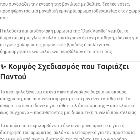
που συνδυάζει την ένταση της βανίλιας με βαθιές, ζεστές νότες,
προσφέροντας μια μοναδική εμπειρία αρωματοθεραπείας στον χώρο
σας.
Η πλούσια και αισθησιακή μυρωδιά της “Dark Vanilla” γεμίζει το
δωμάτιο με μια γλυκιά αλλά ταυτόχρονα έντονη αίσθηση, ιδανική για
στιγμές χαλάρωσης, ρομαντικές βραδιές ή απλά για να
δημιουργήσετε ένα φιλόξενο περιβάλλον στο σπίτι σας.
✨ Κομψός Σχεδιασμός που Ταιριάζει
Παντού
Το κερί φιλοξενείται σε ένα minimal γυάλινο δοχείο σε σκούρα
απόχρωση, που αποπνέει κομψότητα και μοντέρνα αισθητική. Το
design του είναι ιδανικό για κάθε στυλ διακόσμησης – από κλασικό
έως σύγχρονο – προσθέτοντας μια διακριτική πινελιά πολυτέλειας.
Το καπάκι που περιλαμβάνεται δεν είναι μόνο πρακτικό για τη
διατήρηση του αρώματος, αλλά και λειτουργικό για την προστασία
του κεριού από σκόνη, διατηρώντας το πάντα έτοιμο για χρήση.