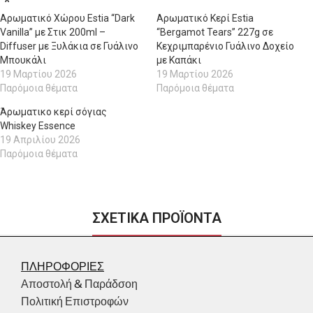
Αρωματικό Χώρου Estia “Dark
Αρωματικό Κερί Estia
Vanilla” με Στικ 200ml –
“Bergamot Tears” 227g σε
Diffuser με Ξυλάκια σε Γυάλινο
Κεχριμπαρένιο Γυάλινο Δοχείο
Μπουκάλι
με Καπάκι
19 Μαρτίου 2026
19 Μαρτίου 2026
Παρόμοια θέματα
Παρόμοια θέματα
Άρωματικο κερί σόγιας
Whiskey Essence
19 Απριλίου 2026
Παρόμοια θέματα
ΣΧΕΤΙΚΑ ΠΡΟΪΟΝΤΑ
ΠΛΗΡΟΦΟΡΙΕΣ
Αποστολή & Παράδσοη
Πολιτική Επιστροφών