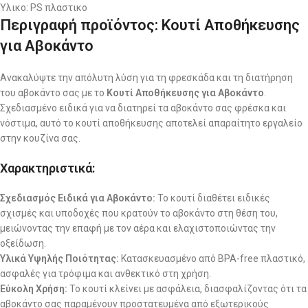
Υλικο: PS πλαστικo
Περιγραφή προϊόντος: Κουτί Αποθήκευσης
για Αβοκάντο
Ανακαλύψτε την απόλυτη λύση για τη φρεσκάδα και τη διατήρηση
του αβοκάντο σας με το
Κουτί Αποθήκευσης για Αβοκάντο
.
Σχεδιασμένο ειδικά για να διατηρεί τα αβοκάντο σας φρέσκα και
νόστιμα, αυτό το κουτί αποθήκευσης αποτελεί απαραίτητο εργαλείο
στην κουζίνα σας.
Χαρακτηριστικά:
Σχεδιασμός Ειδικά για Αβοκάντο:
Το κουτί διαθέτει ειδικές
σχισμές και υποδοχές που κρατούν το αβοκάντο στη θέση του,
μειώνοντας την επαφή με τον αέρα και ελαχιστοποιώντας την
οξείδωση.
Υλικά Υψηλής Ποιότητας:
Κατασκευασμένο από BPA-free πλαστικό,
ασφαλές για τρόφιμα και ανθεκτικό στη χρήση.
Εύκολη Χρήση:
Το κουτί κλείνει με ασφάλεια, διασφαλίζοντας ότι τα
αβοκάντο σας παραμένουν προστατευμένα από εξωτερικούς