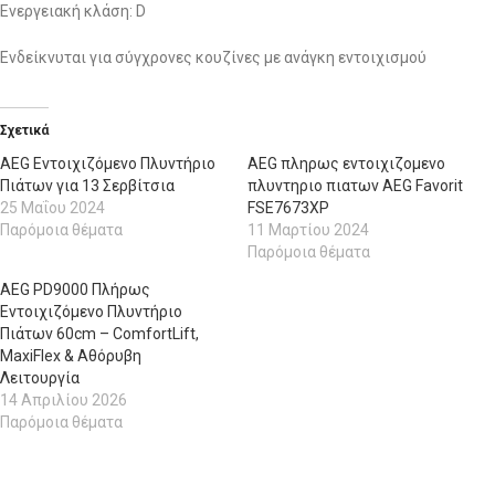
Ενεργειακή κλάση: D
Ενδείκνυται για σύγχρονες κουζίνες με ανάγκη εντοιχισμού
Σχετικά
AEG Εντοιχιζόμενο Πλυντήριο
AEG πληρως εντοιχιζομενο
Πιάτων για 13 Σερβίτσια
πλυντηριο πιατων AEG Favorit
25 Μαΐου 2024
FSE7673XP
Παρόμοια θέματα
11 Μαρτίου 2024
Παρόμοια θέματα
AEG PD9000 Πλήρως
Εντοιχιζόμενο Πλυντήριο
Πιάτων 60cm – ComfortLift,
MaxiFlex & Αθόρυβη
Λειτουργία
14 Απριλίου 2026
Παρόμοια θέματα