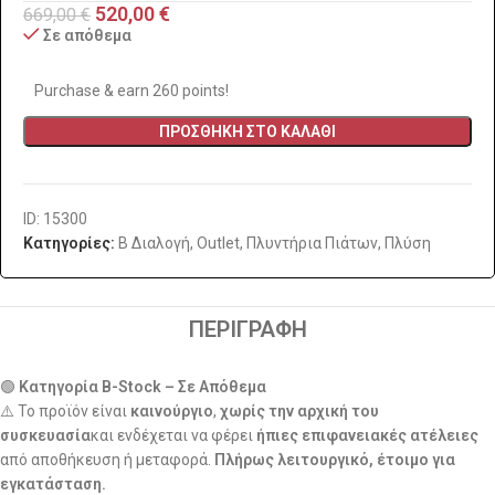
520,00
€
669,00
€
Σε απόθεμα
Purchase & earn 260 points!
ΠΡΟΣΘΉΚΗ ΣΤΟ ΚΑΛΆΘΙ
ID: 15300
Κατηγορίες:
B Διαλογή
,
Outlet
,
Πλυντήρια Πιάτων
,
Πλύση
ΠΕΡΙΓΡΑΦΉ
🟢
Κατηγορία B-Stock – Σε Απόθεμα
⚠️ Το προϊόν είναι
καινούργιο
,
χωρίς την αρχική του
συσκευασία
και ενδέχεται να φέρει
ήπιες επιφανειακές ατέλειες
από αποθήκευση ή μεταφορά.
Πλήρως λειτουργικό, έτοιμο για
εγκατάσταση.