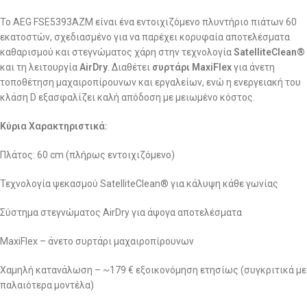
Το AEG FSE5393AZM είναι ένα εντοιχιζόμενο πλυντήριο πιάτων 60
εκατοστών, σχεδιασμένο για να παρέχει κορυφαία αποτελέσματα
καθαρισμού και στεγνώματος χάρη στην τεχνολογία
SatelliteClean®
και τη λειτουργία
AirDry
. Διαθέτει
συρτάρι MaxiFlex
για άνετη
τοποθέτηση μαχαιροπίρουνων και εργαλείων, ενώ η ενεργειακή του
κλάση D εξασφαλίζει καλή απόδοση με μειωμένο κόστος.
Κύρια Χαρακτηριστικά:
Πλάτος: 60 cm (πλήρως εντοιχιζόμενο)
Τεχνολογία ψεκασμού SatelliteClean® για κάλυψη κάθε γωνίας
Σύστημα στεγνώματος AirDry για άψογα αποτελέσματα
MaxiFlex – άνετο συρτάρι μαχαιροπίρουνων
Χαμηλή κατανάλωση – ~179 € εξοικονόμηση ετησίως (συγκριτικά με
παλαιότερα μοντέλα)