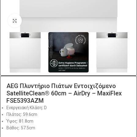
Click to enlarge
AEG Πλυντήριο Πιάτων Εντοιχιζόμενο
SatelliteClean® 60cm – AirDry – MaxiFlex
FSE5393AZM
Ενεργειακή Κλάση: D
Πλάτος: 59.6cm
Ύψος: 81.8cm
Βάθος: 57.5cm